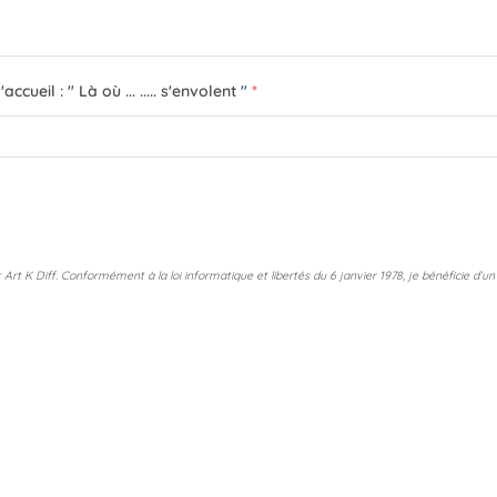
il : " Là où ... ..... s'envolent "
*
 K Diff. Conformément à la loi informatique et libertés du 6 janvier 1978, je bénéficie d’un dr