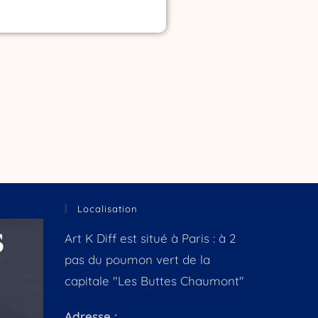
Localisation
Art K Diff est situé à Paris : à 2
pas du poumon vert de la
capitale "Les Buttes Chaumont"
Adresse :