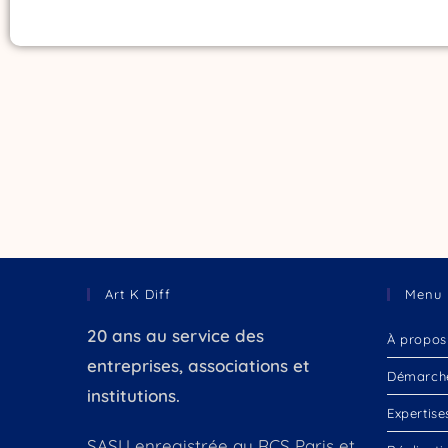
Art K Diff
Menu
20 ans au service des
À propos
entreprises, associations et
Démarch
institutions.
Expertise
SASU enregistrée au RCS Paris et