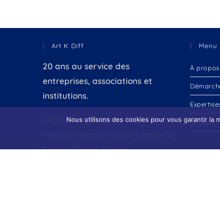
Art K Diff
Menu
20 ans au service des
À propos
entreprises, associations et
Démarch
institutions.
Expertise
SASU enregistrée au RCS Paris et
Nous utilisons des cookies pour vous garantir la m
Réalisati
marque déposée à l’INPI, basée à
Paris en Île-de-France.