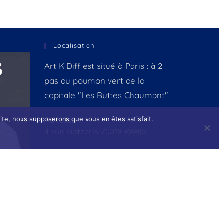
Localisation
Art K Diff est situé à Paris : à 2
pas du poumon vert de la
capitale "Les Buttes Chaumont"
Adresse :
 site, nous supposerons que vous en êtes satisfait.
4 rue Botzaris 75019 PARIS
E-mail :
contact@artkdiff.com